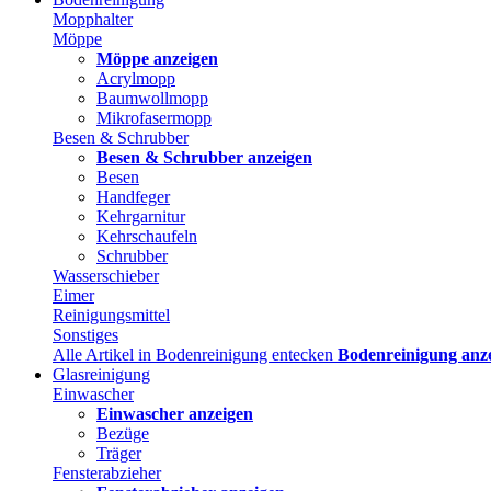
Mopphalter
Möppe
Möppe anzeigen
Acrylmopp
Baumwollmopp
Mikrofasermopp
Besen & Schrubber
Besen & Schrubber anzeigen
Besen
Handfeger
Kehrgarnitur
Kehrschaufeln
Schrubber
Wasserschieber
Eimer
Reinigungsmittel
Sonstiges
Alle Artikel in Bodenreinigung entecken
Bodenreinigung anz
Glasreinigung
Einwascher
Einwascher anzeigen
Bezüge
Träger
Fensterabzieher