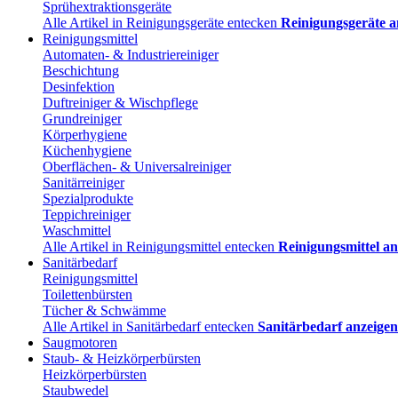
Sprühextraktionsgeräte
Alle Artikel in Reinigungsgeräte entecken
Reinigungsgeräte a
Reinigungsmittel
Automaten- & Industriereiniger
Beschichtung
Desinfektion
Duftreiniger & Wischpflege
Grundreiniger
Körperhygiene
Küchenhygiene
Oberflächen- & Universalreiniger
Sanitärreiniger
Spezialprodukte
Teppichreiniger
Waschmittel
Alle Artikel in Reinigungsmittel entecken
Reinigungsmittel an
Sanitärbedarf
Reinigungsmittel
Toilettenbürsten
Tücher & Schwämme
Alle Artikel in Sanitärbedarf entecken
Sanitärbedarf anzeigen
Saugmotoren
Staub- & Heizkörperbürsten
Heizkörperbürsten
Staubwedel