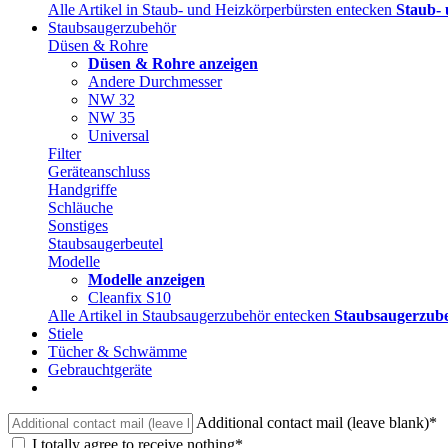
Alle Artikel in Staub- und Heizkörperbürsten entecken
Staub- 
Staubsaugerzubehör
Düsen & Rohre
Düsen & Rohre anzeigen
Andere Durchmesser
NW 32
NW 35
Universal
Filter
Geräteanschluss
Handgriffe
Schläuche
Sonstiges
Staubsaugerbeutel
Modelle
Modelle anzeigen
Cleanfix S10
Alle Artikel in Staubsaugerzubehör entecken
Staubsaugerzube
Stiele
Tücher & Schwämme
Gebrauchtgeräte
Additional contact mail (leave blank)*
I totally agree to receive nothing*