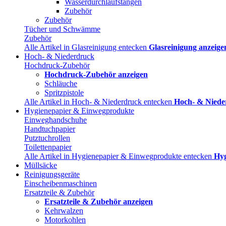
Wasserdurchlaufstangen
Zubehör
Zubehör
Tücher und Schwämme
Zubehör
Alle Artikel in Glasreinigung entecken
Glasreinigung anzeige
Hoch- & Niederdruck
Hochdruck-Zubehör
Hochdruck-Zubehör anzeigen
Schläuche
Spritzpistole
Alle Artikel in Hoch- & Niederdruck entecken
Hoch- & Niede
Hygienepapier & Einwegprodukte
Einweghandschuhe
Handtuchpapier
Putztuchrollen
Toilettenpapier
Alle Artikel in Hygienepapier & Einwegprodukte entecken
Hyg
Müllsäcke
Reinigungsgeräte
Einscheibenmaschinen
Ersatzteile & Zubehör
Ersatzteile & Zubehör anzeigen
Kehrwalzen
Motorkohlen