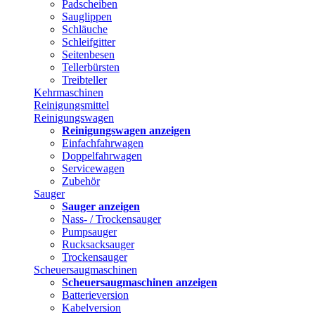
Padscheiben
Sauglippen
Schläuche
Schleifgitter
Seitenbesen
Tellerbürsten
Treibteller
Kehrmaschinen
Reinigungsmittel
Reinigungswagen
Reinigungswagen anzeigen
Einfachfahrwagen
Doppelfahrwagen
Servicewagen
Zubehör
Sauger
Sauger anzeigen
Nass- / Trockensauger
Pumpsauger
Rucksacksauger
Trockensauger
Scheuersaugmaschinen
Scheuersaugmaschinen anzeigen
Batterieversion
Kabelversion