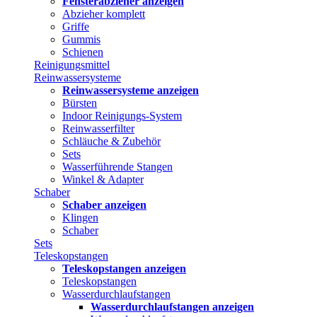
Fensterabzieher anzeigen
Abzieher komplett
Griffe
Gummis
Schienen
Reinigungsmittel
Reinwassersysteme
Reinwassersysteme anzeigen
Bürsten
Indoor Reinigungs-System
Reinwasserfilter
Schläuche & Zubehör
Sets
Wasserführende Stangen
Winkel & Adapter
Schaber
Schaber anzeigen
Klingen
Schaber
Sets
Teleskopstangen
Teleskopstangen anzeigen
Teleskopstangen
Wasserdurchlaufstangen
Wasserdurchlaufstangen anzeigen