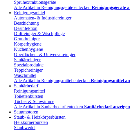
Sprühextraktionsgeräte
Alle Artikel in Reinigungsgeräte entecken
Reinigungsgeräte a
Reinigungsmittel
Automaten- & Industriereiniger
Beschichtung
Desinfektion
Duftreiniger & Wischpflege
Grundreiniger
Körperhygiene
Küchenhygiene
Oberflächen- & Universalreiniger
Sanitärreiniger
Spezialprodukte
Teppichreiniger
Waschmittel
Alle Artikel in Reinigungsmittel entecken
Reinigungsmittel an
Sanitärbedarf
Reinigungsmittel
Toilettenbürsten
Tücher & Schwämme
Alle Artikel in Sanitärbedarf entecken
Sanitärbedarf anzeigen
Saugmotoren
Staub- & Heizkörperbürsten
Heizkörperbürsten
Staubwedel