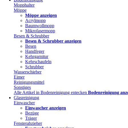
Mopphalter
Möppe
Möppe anzeigen
Acrylmopp
Baumwollmopp
Mikrofasermopp
Besen & Schrubber
Besen & Schrubber anzeigen
Besen
Handfeger
Kehrgarnitur
Kehrschaufeln
Schrubber
Wasserschieber
Eimer
Reinigungsmittel
Sonstiges
Alle Artikel in Bodenreinigung entecken
Bodenreinigung anz
Glasreinigung
Einwascher
Einwascher anzeigen
Bezüge
Träger
Fensterabzieher