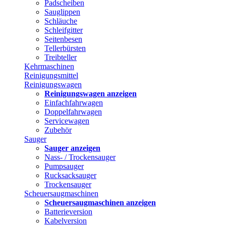
Padscheiben
Sauglippen
Schläuche
Schleifgitter
Seitenbesen
Tellerbürsten
Treibteller
Kehrmaschinen
Reinigungsmittel
Reinigungswagen
Reinigungswagen anzeigen
Einfachfahrwagen
Doppelfahrwagen
Servicewagen
Zubehör
Sauger
Sauger anzeigen
Nass- / Trockensauger
Pumpsauger
Rucksacksauger
Trockensauger
Scheuersaugmaschinen
Scheuersaugmaschinen anzeigen
Batterieversion
Kabelversion