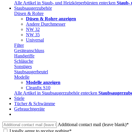
Alle Artikel in Staub- und Heizkörperbürsten entecken
Staub- 
Staubsaugerzubehör
Düsen & Rohre
Düsen & Rohre anzeigen
Andere Durchmesser
NW 32
NW 35
Universal
Filter
Geräteanschluss
Handgriffe
Schläuche
Sonstiges
Staubsaugerbeutel
Modelle
Modelle anzeigen
Cleanfix S10
Alle Artikel in Staubsaugerzubehör entecken
Staubsaugerzube
Stiele
Tücher & Schwämme
Gebrauchtgeräte
Additional contact mail (leave blank)*
I totally agree to receive nothing*