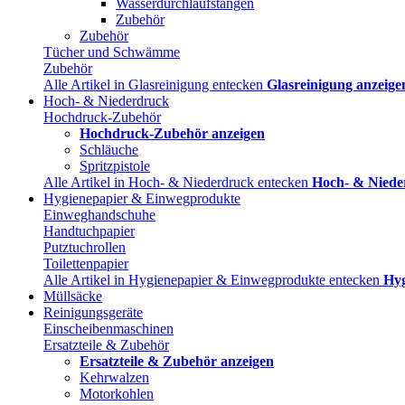
Wasserdurchlaufstangen
Zubehör
Zubehör
Tücher und Schwämme
Zubehör
Alle Artikel in Glasreinigung entecken
Glasreinigung anzeige
Hoch- & Niederdruck
Hochdruck-Zubehör
Hochdruck-Zubehör anzeigen
Schläuche
Spritzpistole
Alle Artikel in Hoch- & Niederdruck entecken
Hoch- & Niede
Hygienepapier & Einwegprodukte
Einweghandschuhe
Handtuchpapier
Putztuchrollen
Toilettenpapier
Alle Artikel in Hygienepapier & Einwegprodukte entecken
Hyg
Müllsäcke
Reinigungsgeräte
Einscheibenmaschinen
Ersatzteile & Zubehör
Ersatzteile & Zubehör anzeigen
Kehrwalzen
Motorkohlen